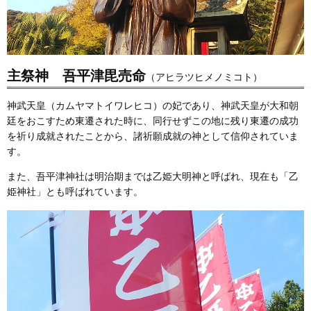
主祭神
吾平津毘売命
（アヒラツヒメノミコト）
神武天皇（カムヤマトイワレヒコ）の妃であり、神武天皇が大和朝
廷をおこすため東遷された時に、同行せずこの地に残り東遷の成功
を祈り成就されたことから、諸祈願成就の神として信仰されていま
す。
また、吾平津神社は明治期までは乙姫大明神と呼ばれ、現在も「乙
姫神社」とも呼ばれています。