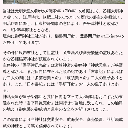
当社は元明天皇の御代の和銅2年（709年）の創建にて、乙姫大明神
と称して、江戸時代、飫肥11社の1つとして歴代の藩主の崇敬篤く、
明治維新に際し、伊東裕帰知事の意により、吾平津神社と改称さ
れ、昭和8年郷社ととなる。
境内に御門神社二社があり、櫛磐間戸命 、豊磐間戸命 の二柱の神を
お祭りしてあります。
その外に境内末社として祖霊社、又豊漁及び商売繁盛の霊験あらた
かな乙姫稲荷神社が鎮座されています。
主祭神の「吾平津昆売命」は宮崎神宮の御祭神「神武天皇」が狭野
尊と称され、まだ日向に在られた頃の妃であり「古事記」によれば
お二人の間には「多芸志美々命」「岐須美々命」二人の皇子ありと
あり、また「日本書紀」には「手研耳命」お一人の皇子ありとあ
る。
神武天皇が皇子や郡臣と共に日向を立って大和朝廷をおこすため東
遷された時「吾平津昆売命」は同行せず当地に残こられ、この油津
の地より御東遷の御成功と道中の安全をお祈りされました。
この故事により当神社は交通安全、航海安全、商売繁昌、諸祈願成
就の神様として篤く信仰されています。