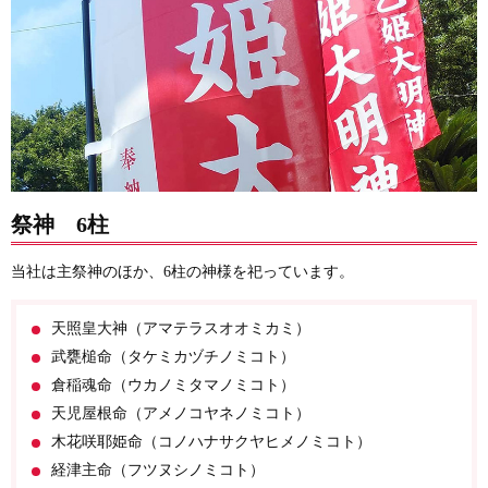
祭神 6柱
当社は主祭神のほか、6柱の神様を祀っています。
天照皇大神（アマテラスオオミカミ）
武甕槌命（タケミカヅチノミコト）
倉稲魂命（ウカノミタマノミコト）
天児屋根命（アメノコヤネノミコト）
木花咲耶姫命（コノハナサクヤヒメノミコト）
経津主命（フツヌシノミコト）